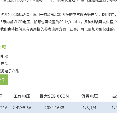
系列LCD驱动IC，适用于有段式LCD面板的电气仪表等产品，I2C接口
6级内部VLCD电压，帧频也可设置为80Hz/160Hz，多种封装可以供客
们也将提供具有实用性的参考应用方案，让客户可以更加方便快捷的
领域
用电器
乐产品
费类电子产品
产品
号
工作电压
最大SEG X COM
偏置电压
占
C21A
2.4V~5.5V
20X4 16X8
1/3,1/4
1/