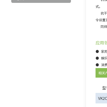
式。
抗干扰
令设置1
同样我
应用
● 家
● 娱
● 消
相关
型
VK2