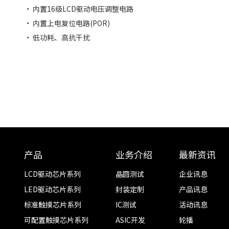
• 内置16级LCD驱动电压调整电路
• 内置上电复位电路(POR)
• 低功耗、高抗干扰
产品
业务介绍
最新资讯
LCD驱动芯片系列
晶圆测试
企业讯息
LED驱动芯片系列
封装定制
产品讯息
标准触摸芯片系列
IC测试
活动讯息
可配置触摸芯片系列
ASIC开发
轮播