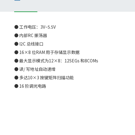
● 工作电压：3V~5.5V
● 内部RC 振荡器
● I2C 总线接口
● 16×8 位RAM 用于存储显示数据
● 最大显示模式为12×8：12SEGs 和8COMs
● 读/ 写地址自动递增
● 多达10×3 按键矩阵扫描功能
● 16 阶调光电路