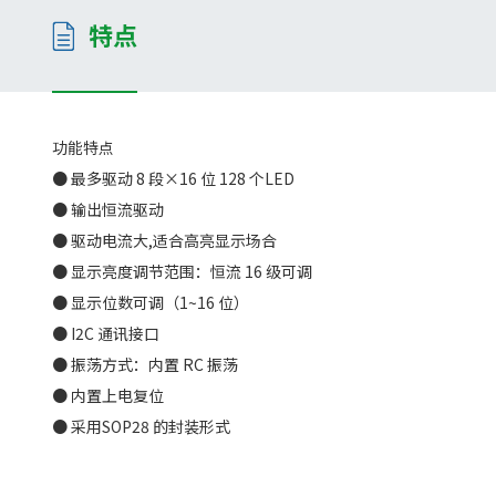
特点
功能特点
● 最多驱动 8 段×16 位 128 个LED
● 输出恒流驱动
● 驱动电流大,适合高亮显示场合
● 显示亮度调节范围：恒流 16 级可调
● 显示位数可调（1~16 位）
● I2C 通讯接口
● 振荡方式：内置 RC 振荡
● 内置上电复位
● 采用SOP28 的封装形式