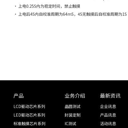
• 上电0.25S内为稳定时间，禁止触摸
• 上电后4S内自校准周期为64mS，4S无触摸后自校准周期为1S
产品
业务介绍
最新资讯
LCD驱动芯片系列
晶圆测试
企业讯息
LED驱动芯片系列
封装定制
产品讯息
标准触摸芯片系列
IC测试
活动讯息